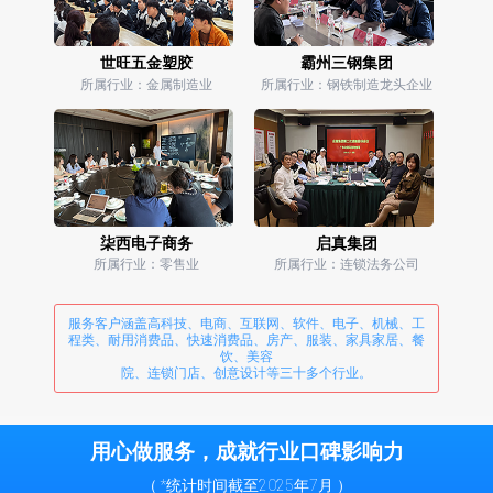
世旺五金塑胶
霸州三钢集团
所属行业：金属制造业
所属行业：钢铁制造龙头企业
柒西电子商务
启真集团
所属行业：零售业
所属行业：连锁法务公司
服务客户涵盖高科技、电商、互联网、软件、电子、机械、工
程类、耐用消费品、快速消费品、房产、服装、家具家居、餐
饮、美容
院、连锁门店、创意设计等三十多个行业。
用心做服务，成就行业口碑影响力
（ *统计时间截至2025年7月 ）