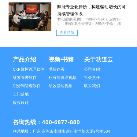
赋能专业化律所，构建驱动增长的可
持续管理体系
共创战略蓝图：与核心合伙人深度研
讨，明确律所未来3～5年的使命、愿
景、核心价值观及核心战略定位
查看详情
产品介绍
视频•书籍
关于功道云
OKR目标管理软件
书籍购买
公司介绍
绩效管理软件
积分制管理视频
社会责任
积分制管理软件
绩效管理视频
联系我们
上门落地
股权设计
咨询热线：400-6877-880
联系地址：广东·东莞市南城街道旺南世贸大厦3号楼504