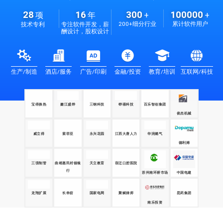
28
16
300
100000
项
年
+
+
200+细分行业
累计软件用户
技术专利
专注软件开发，薪
酬设计，股权设计
生产/制造
酒店/服务
广告/印刷
金融/投资
教育/培训
互联网/科技
宝得换热
嫩江盛烨
三钢科技
铧禧科技
百乐智创集团
俊杰机械
威立得
索菲亚
永兴花园
华润燃气
江西大唐人力
德利姆
三强制管
曲靖惠民村镇银
天立教育
宿迁口腔医院
行
苏州南环桥市场
中国电建
龙翔扩展
长幸纺
国家电网
聚赋律师
昆药集团
南乐投资