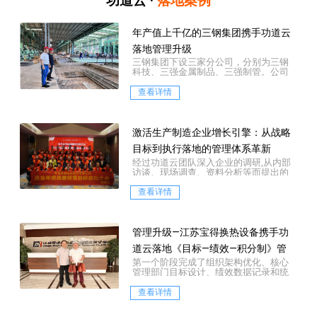
功道云 ·
落地案例
年产值上千亿的三钢集团携手功道云
落地管理升级
三钢集团下设三家分公司，分别为三钢
科技、三强金属制品、三强制管。公司
坐落于历史文化名镇——河北霸州市胜芳
镇，是一家集中...
查看详情
激活生产制造企业增长引擎：从战略
目标到执行落地的管理体系革新
经过功道云团队深入企业的调研,从内部
访谈、现场调查、资料分析等而提出的
三大层面的诊断结论：
查看详情
管理升级—江苏宝得换热设备携手功
道云落地《目标—绩效—积分制》管
第一个阶段完成了组织架构优化、核心
理咨询项目
管理部门目标设计、绩效数据记录和统
计设计、薪酬数据测算等。
查看详情